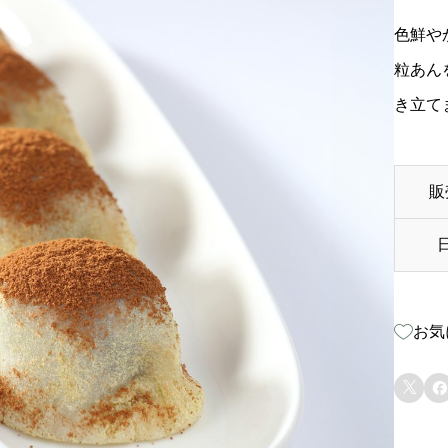
色鮮や
粒あん
き立て
販
お気

