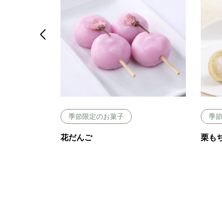

季節限定のお菓子
季
花だんご
栗も