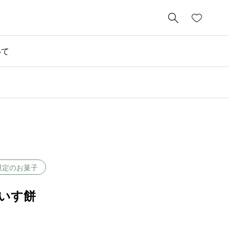

いて
限定のお菓子
いす餅