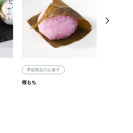

季節限定のお菓子
季節限定の
桜もち
生チョコわ