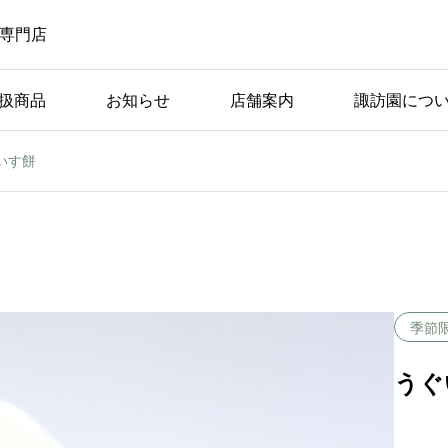
の専⾨店
扱商品
お知らせ
店舗案内
諏訪園につ
いす餅
季節
うぐ