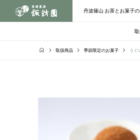
丹波篠⼭ お茶とお菓⼦
取




うぐ
取扱商品
季節限定のお菓子